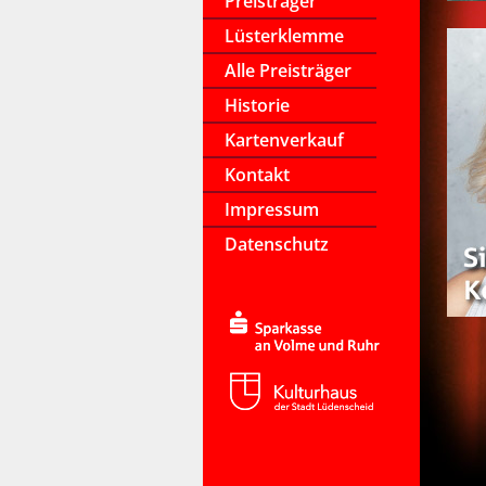
Preisträger
Lüsterklemme
Alle Preisträger
Historie
Kartenverkauf
Kontakt
Impressum
Datenschutz