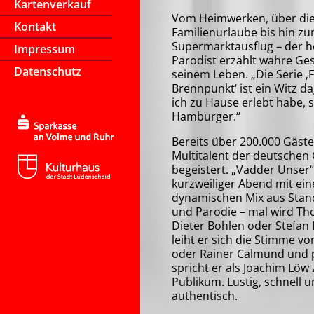
Kartenverkauf
Vom Heimwerken, über di
Kontakt
Familienurlaube bis hin z
Supermarktausflug – der h
Impressum
Parodist erzählt wahre Ge
Datenschutz
seinem Leben. „Die Serie ‚
Brennpunkt‘ ist ein Witz d
ich zu Hause erlebt habe, 
Hamburger.“
Bereits über 200.000 Gäste
Multitalent der deutsche
begeistert. „Vadder Unser“ 
kurzweiliger Abend mit ei
dynamischen Mix aus Stan
und Parodie – mal wird Th
Dieter Bohlen oder Stefan
leiht er sich die Stimme v
oder Rainer Calmund und p
spricht er als Joachim Löw
Publikum. Lustig, schnell 
authentisch.