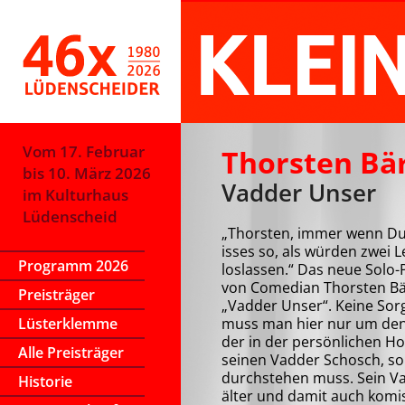
Vom 17. Februar
Thorsten Bä
bis 10. März 2026
Vadder Unser
im Kulturhaus
Lüdenscheid
„Thorsten, immer wenn Du
isses so, als würden zwei L
Programm 2026
loslassen.“ Das neue Sol
von Comedian Thorsten Bär
Preisträger
„Vadder Unser“. Keine Sor
Lüsterklemme
muss man hier nur um den 
der in der persönlichen 
Alle Preisträger
seinen Vadder Schosch, so
durchstehen muss. Sein V
Historie
älter und damit auch komi