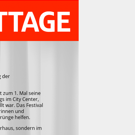
g der
zt zum 1. Mal seine
s im City Center,
lt war. Das Festival
rinnen und
rünge helfen.
turhaus, sondern im