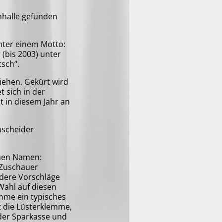
nhalle gefunden
nter einem Motto:
 (bis 2003) unter
tsch“.
iehen. Gekürt wird
 sich in der
t in diesem Jahr an
nscheider
euen Namen:
 Zuschauer
ndere Vorschläge
 Wahl auf diesen
mme ein typisches
t die Lüsterklemme,
 der Sparkasse und