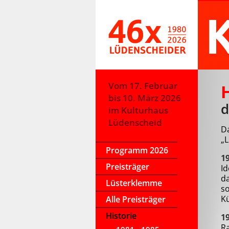
Vom 17. Februar
H
bis 10. März 2026
d
im Kulturhaus
Lüdenscheid
Da
„
Programm 2026
1
Preisträger
Id
da
Lüsterklemme
so
Kü
Alle Preisträger
Historie
1
Ra