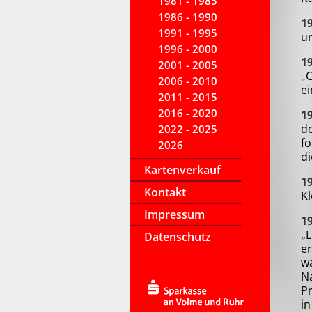
1981 - 1985
1986 - 1990
1
1991 - 1995
u
1996 - 2000
1
2001 - 2005
„C
2006 - 2010
ei
2011 - 2015
2016 - 2020
1
de
2022 - 2025
fo
2026
di
Kartenverkauf
1
Kontakt
Kl
Impressum
1
„
Datenschutz
er
wa
Na
P
in