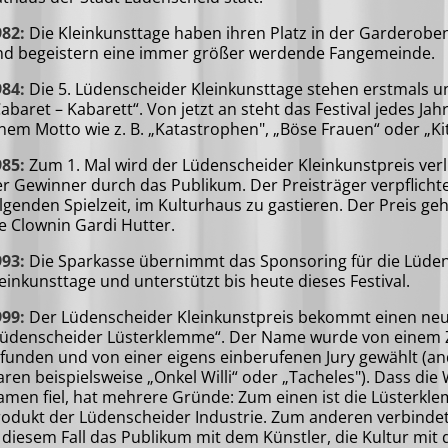
982:
Die Kleinkunsttage haben ihren Platz in der Garderobe
nd begeistern eine immer größer werdende Fangemeinde.
984:
Die 5. Lüdenscheider Kleinkunsttage stehen erstmals u
abaret – Kabarett“. Von jetzt an steht das Festival jedes Jahr
nem Motto wie z. B. „Katastrophen", „Böse Frauen“ oder „Ki
985:
Zum 1. Mal wird der Lüdenscheider Kleinkunstpreis verl
r Gewinner durch das Publikum. Der Preisträger verpflichtet
lgenden Spielzeit, im Kulturhaus zu gastieren. Der Preis geh
e Clownin Gardi Hutter.
993:
Die Sparkasse übernimmt das Sponsoring für die Lüde
einkunsttage und unterstützt bis heute dieses Festival.
999:
Der Lüdenscheider Kleinkunstpreis bekommt einen n
Lüdenscheider Lüsterklemme“. Der Name wurde von einem
funden und von einer eigens einberufenen Jury gewählt (a
ren beispielsweise „Onkel Willi“ oder „Tacheles"). Dass die
men fiel, hat mehrere Gründe: Zum einen ist die Lüsterkle
rodukt der Lüdenscheider Industrie. Zum anderen verbinde
 diesem Fall das Publikum mit dem Künstler, die Kultur mit