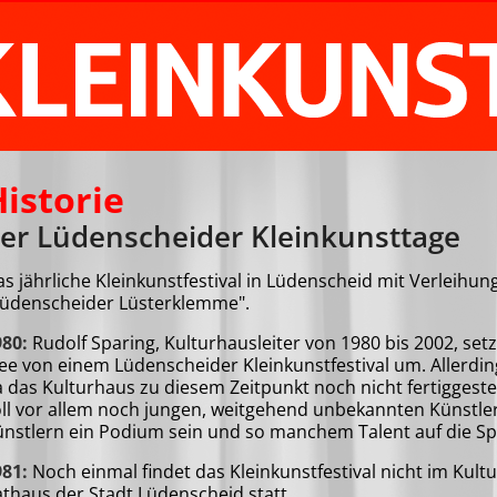
istorie
er Lüdenscheider Kleinkunsttage
s jährliche Kleinkunstfestival in Lüdenscheid mit Verleihun
Lüdenscheider Lüsterklemme".
980:
Rudolf Sparing, Kulturhausleiter von 1980 bis 2002, set
ee von einem Lüdenscheider Kleinkunstfestival um. Allerding
 das Kulturhaus zu diesem Zeitpunkt noch nicht fertiggestel
ll vor allem noch jungen, weitgehend unbekannten Künstle
nstlern ein Podium sein und so manchem Talent auf die Sp
981:
Noch einmal findet das Kleinkunstfestival nicht im Kul
thaus der Stadt Lüdenscheid statt.