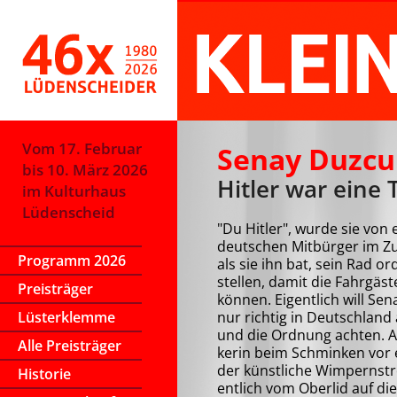
Vom 17. Februar
Senay Duzcu
bis 10. März 2026
Hitler war eine 
im Kulturhaus
Lüdenscheid
"Du Hitler", wurde sie von 
deutschen Mitbürger im Zu
Programm 2026
als sie ihn bat, sein Rad or
stel­len, damit die Fahr­gäste
Preisträger
können. Eigentlich will Se
Lüsterklemme
nur richtig in Deutschla
und die Ordnung achten. Al
Alle Preisträger
ker­in beim Schminken vor 
der künstliche Wimpernstre
Historie
ent­lich vom Oberlid auf die