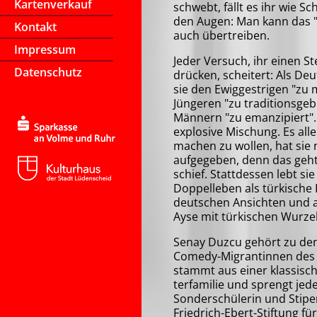
Kartenverkauf
schwebt, fällt es ihr wie S
den Augen: Man kann das "
Kontakt
auch über­trei­ben.
Impressum
Jeder Versuch, ihr einen St
Datenschutz
drücken, scheitert: Als Deu
sie den Ewiggestrigen "zu 
Jüngeren "zu tra­di­tions­ge­
Männern "zu emanzipiert". 
explosive Mischung. Es all
machen zu wollen, hat sie 
auf­ge­ge­ben, denn das ge
schief. Stattdessen lebt sie
Doppelleben als türkische 
deutschen Ansichten und a
Ayse mit türkischen Wurze
Senay Duzcu gehört zu de
Comedy-Migrantinnen des 
stammt aus einer klassische
ter­fa­mi­lie und sprengt je
Sonderschülerin und Sti­pen
Friedrich-Ebert-Stiftung für