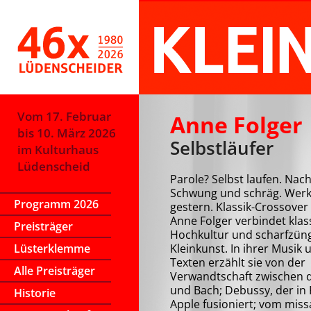
Vom 17. Februar
Anne Folger
bis 10. März 2026
Selbstläufer
im Kulturhaus
Lüdenscheid
Parole? Selbst laufen. Nach
Schwung und schräg. Werk
Programm 2026
gestern. Klassik-Crossover 
Anne Folger verbindet klas
Preisträger
Hochkultur und scharfzün
Lüsterklemme
Kleinkunst. In ihrer Musik 
Texten erzählt sie von der
Alle Preisträger
Verwandtschaft zwischen d
und Bach; Debussy, der in 
Historie
Apple fusioniert; vom mis