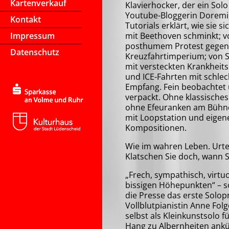
Kartenverkauf
Klavierhocker, der ein Solo
Youtube-Bloggerin Doremi, 
Kontakt
Tutorials erklärt, wie sie si
Impressum
mit Beethoven schminkt; v
posthumem Protest gegen 
Datenschutz
Kreuzfahrtimperium; von S
mit versteckten Krankheit
und ICE-Fahrten mit schle
Empfang. Fein beobachtet 
verpackt. Ohne klassisches 
ohne Efeuranken am Bühn
mit Loopstation und eigen
Kompositionen.
Wie im wahren Leben. Urte
Klatschen Sie doch, wann S
„Frech, sympathisch, virtu
bissigen Höhepunkten“ – s
die Presse das erste Sol
Vollblutpianistin Anne Folg
selbst als Kleinkunstsolo f
Hang zu Albernheiten ankü