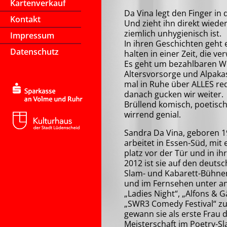
Kartenverkauf
Da Vina legt den Finger in
Kontakt
Und zieht ihn direkt wieder
ziemlich unhygienisch ist.
Impressum
In ihren Geschichten geht
Datenschutz
halten in einer Zeit, die ver
Es geht um bezahlbaren 
Altersvorsorge und Alpakas
mal in Ruhe über ALLES re
danach gucken wir weiter.
Brüllend komisch, poetisch 
wirrend genial.
Sandra Da Vina, geboren 1
arbeitet in Essen-Süd, mit 
platz vor der Tür und in ih
2012 ist sie auf den deuts
Slam- und Kabarett-Bühne
und im Fernsehen unter a
„Ladies Night“, „Alfons & 
„SWR3 Comedy Festival“ zu
gewann sie als erste Frau 
Meisterschaft im Poetry-Sl