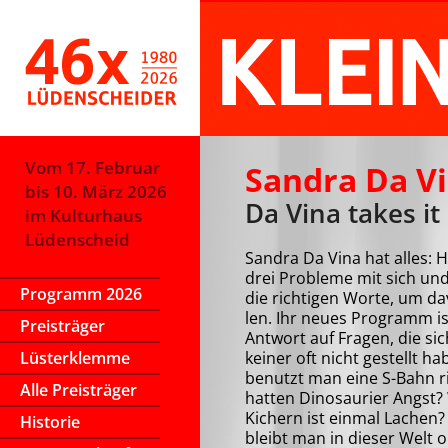
Vom 17. Februar
Sandra Da V
bis 10. März 2026
Da Vina takes it 
im Kulturhaus
Lüdenscheid
Sandra Da Vina hat alles: 
drei Probleme mit sich un
Programm 2026
die richtigen Worte, um da
len. Ihr neues Programm is
Preisträger
Antwort auf Fragen, die sic
Lüsterklemme
keiner oft nicht gestellt ha
benutzt man eine S-Bahn r
Alle Preisträger
hatten Dinosaurier Angst? 
Kichern ist einmal Lachen?
Historie
bleibt man in dieser Welt o