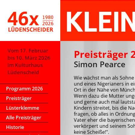
Vom 17. Februar
Preisträger 
bis 10. März 2026
Simon Pearce
im Kulturhaus
Lüdenscheid
Wie wächst man als Sohne 
und eines Nigerianers in e
Programm 2026
Ort in der Nähe von Münch
Wenn dazu die Mutter unge
Preisträger
und gerne auch mal lautst
Lüsterklemme
Kindern streitet, bis die N
fragen, ob alles in Ordnung
Alle Preisträger
Vater eher die bayerischen 
ver­kör­pert und seinem So
Historie
keine Scheiße!".