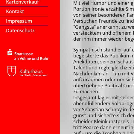
Kartenverkauf
Mit viel Humor und einer 
Portion Ironie erzählte Si
Kontakt
von seiner besonderen Fam
Impressum
Versuchen Freunde zu find
"Gangsta" anerkannt zu w
Datenschutz
verstecktem und offenem 
der ihm immer wieder bege
Sympathisch stand er auf
begeisterte das Publikum 
Anekdoten, seinem schaus
Talent und regte gleichzei
Nachdenken an – um mit V
aufzuräumen oder um sich
übertriebene Political Corr
zu machen.
Insgesamt lag er mit seine
abendfüllendem Solopro
vor Sebastian Schnoy in d
gunst und sicherte sich de
scheid­er Klein­kunst­preis.
tritt Pearce dann erneut i
auf – um die Trophäe "Lüd