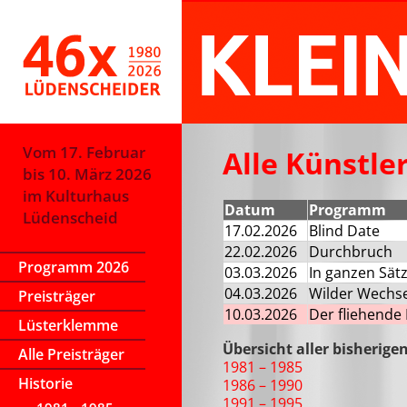
Vom 17. Februar
Alle Künstle
bis 10. März 2026
im Kulturhaus
Datum
Programm
Lüdenscheid
17.02.2026
Blind Date
22.02.2026
Durchbruch
Programm 2026
03.03.2026
In ganzen Sät
04.03.2026
Wilder Wechse
Preisträger
10.03.2026
Der fliehende
Lüsterklemme
Übersicht aller bisherige
Alle Preisträger
1981 – 1985
Historie
1986 – 1990
1991 – 1995