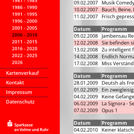
1981 - 1985
09.02.2007
Musik Comed
1986 - 1990
10.02.2007
Bauch, Beine, 
1991 - 1995
11.02.2007
Frisch gepress
1996 - 2000
2001 - 2005
Datum
Programm
2006 - 2010
09.02.2008
Jambensau Re
2011 - 2015
12.02.2008
Sie befinden s
2016 - 2020
13.02.2008
Zu intelligent 
2022 - 2025
14.02.2008
Endlich Norma
2026
17.02.2008
Miss Verständ
Kartenverkauf
Datum
Programm
Kontakt
28.01.2009
Deutsh als F
01.02.2009
Ein zweigleisi
Impressum
04.02.2009
Keine Gefang
Datenschutz
06.02.2009
La Signora - S
07.02.2009
Opus 1
Datum
Programm
04.02.2010
Keiner klatsch