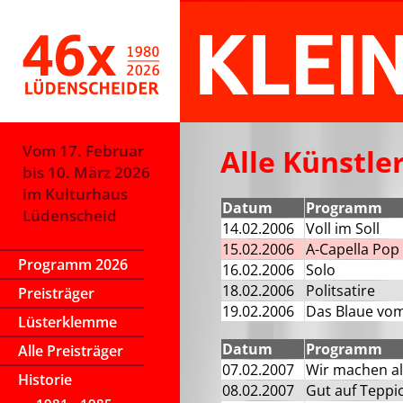
Vom 17. Februar
Alle Künstle
bis 10. März 2026
im Kulturhaus
Datum
Programm
Lüdenscheid
14.02.2006
Voll im Soll
15.02.2006
A-Capella Pop
Programm 2026
16.02.2006
Solo
18.02.2006
Politsatire
Preisträger
19.02.2006
Das Blaue vo
Lüsterklemme
Datum
Programm
Alle Preisträger
07.02.2007
Wir machen al
Historie
08.02.2007
Gut auf Teppi